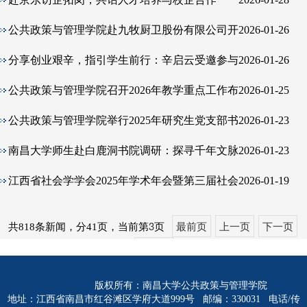
公共政策与管理学院赴九牧厨卫股份有限公司开
2026-01-26
展“访企拓岗促就业”行动
分享创业艰辛，指引学生前行：辛启云受邀参与
2026-01-26
实践育人活动
公共政策与管理学院召开2026年教学重点工作布
2026-01-25
置与技术培训会议
公共政策与管理学院举行2025年研究生党支部书
2026-01-23
记述职评议考核会
南昌大学师生赴白鹿洞书院调研：探寻千年文脉
2026-01-23
当代新生
江西省社会学学会2025年学术年会暨第三届社会
2026-01-19
工作青年学者论坛在南昌大学召开
3
最前页
上一页
下一页
共818条新闻，分41页，当前第
页
最后页
版权所有：南昌大学公共政策与管理学院
地址：江西省南昌市红谷滩区学府大道999号 邮编：330031 电话/传