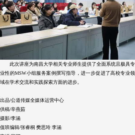
此次讲座为南昌大学相关专业师生提供了全面系统且极具专
业性的MSW小组服务案例撰写指导
，
进一步促进了
高
校专业
域在学术交流和实践探索方面的进步。
出品/公道传媒全媒体运营中心
供稿/
辛燕茹
摄影/
李涵
值班编辑/张睿桐
樊思玲
李涵