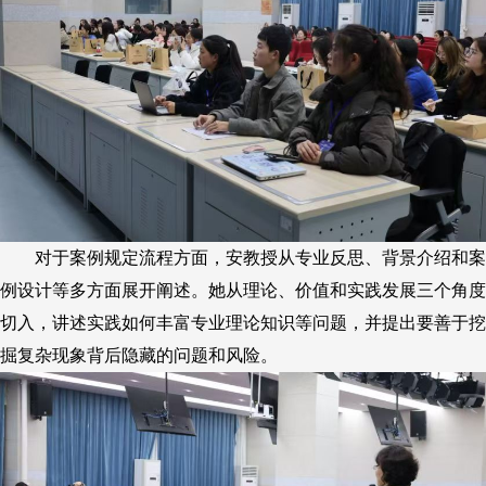
对于案例规定流程
方面
，
安教授
从专业反思、背景介绍和案
例设计等多方面展开
阐述
。
她
从理论、价值和实践发展三个角度
切入
，
讲述
实践如何丰富专业理论知识
等问题
，
并提出
要善于挖
掘复杂现象背后隐藏的问题和风险。