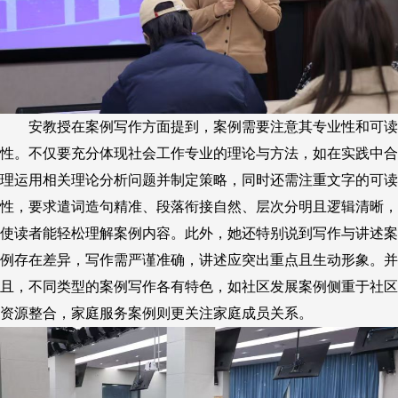
安教授
在案例写作方面
提到，案例需要注意其
专业性和可读
性
。
不仅
要充分体现社会工作专业的理论与方法，如在实践中合
理运用相关理论分析问题并制定策略
，
同时
还需
注重文字的可读
性，要求遣词造句精准、段落衔接自然、层次分明且逻辑清晰，
使读者能轻松理解案例内容。此外，
她
还特别
说到
写作与讲述案
例存在差异，写作需严谨准确，讲述应突出重点且生动形象。并
且，不同类型的案例写作各有特色，如社区发展案例侧重于社区
资源整合，家庭服务案例则更关注家庭成员关系。